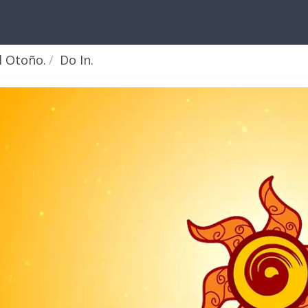
l Otoño.
Do In.